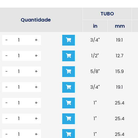
TUBO
Quantidade
in
mm
-
+
3/4"
19.1
-
+
1/2"
12.7
-
+
5/8"
15.9
-
+
3/4"
19.1
-
+
1"
25.4
-
+
1"
25.4
-
+
1"
25.4