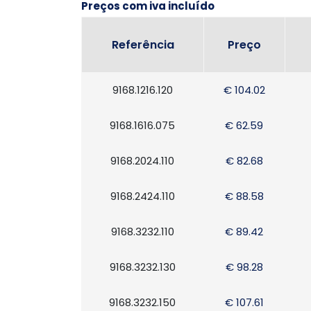
Preços com iva incluído
Referência
Preço
9168.1216.120
€ 104.02
9168.1616.075
€ 62.59
9168.2024.110
€ 82.68
9168.2424.110
€ 88.58
9168.3232.110
€ 89.42
9168.3232.130
€ 98.28
9168.3232.150
€ 107.61