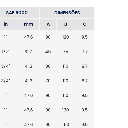
SAE 6000
DIMENSÕES
in
mm
A
B
C
1"
47.6
90
120
9.5
1/2"
31.7
45
75
7.7
3/4"
41.3
80
110
8.7
3/4"
41.3
70
110
8.7
1"
47.6
90
110
9.5
1"
47,6
90
130
9.5
1"
47.6
90
150
9.5