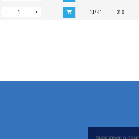
-
+
1.1/4"
31.8