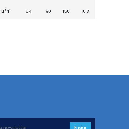
1.1/4"
54
90
150
10.3
Enviar