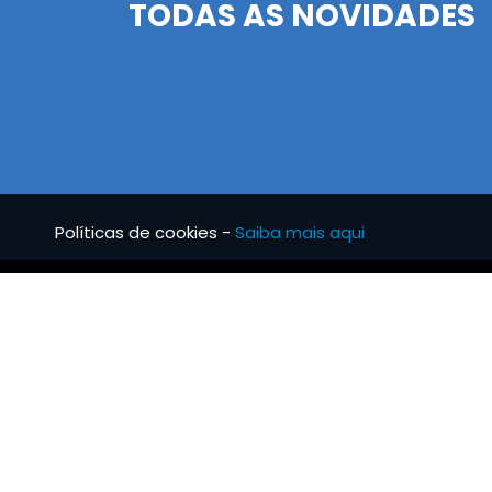
TODAS AS NOVIDADES
Políticas de cookies -
Saiba mais aqui
BRS TUBO
INFO
Notícias
Condi