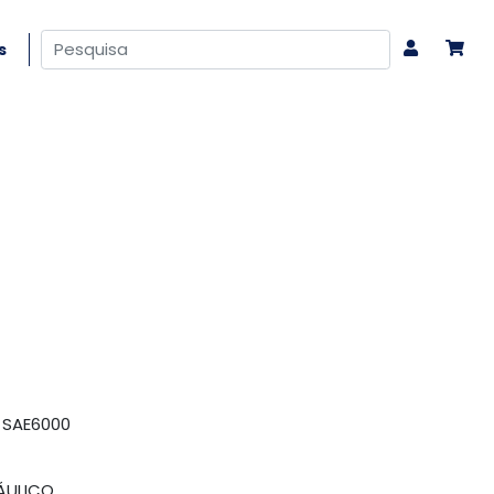
s
 SAE6000
ÁULICO