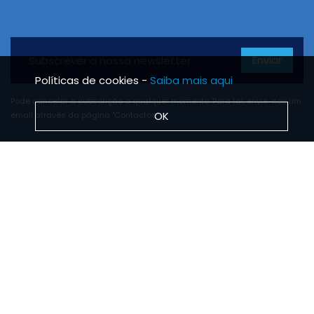
Enviar
Políticas de cookies -
Saiba mais aqui
Pode cancelar a subscrição a qualquer momento. Para tal, envie-nos um
OK
email através da página "Contactos".
BRS TUBO
Notícias
Missão, Visão e Valores
Protocolo de estágios
INFORMAÇÕES