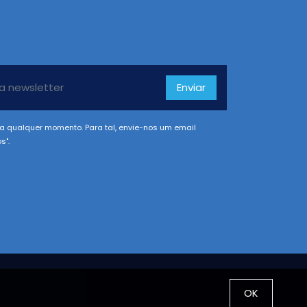
Enviar
a qualquer momento. Para tal, envie-nos um email
s".
OK