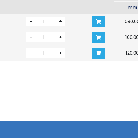
mm
-
+
080.0
-
+
100.0
-
+
120.0