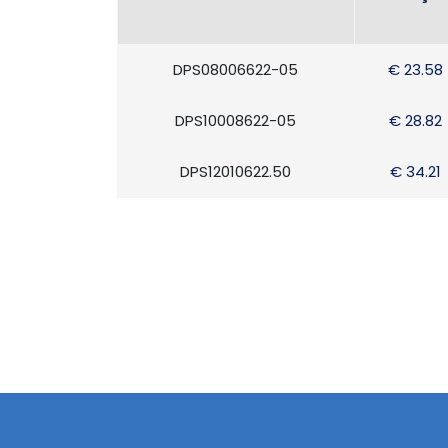
DPS08006622-05
€ 23.58
DPS10008622-05
€ 28.82
DPS12010622.50
€ 34.21