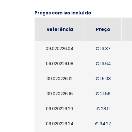
Preços com iva incluído
Referência
Preço
09.020226.04
€ 13.37
09.020226.08
€ 13.64
09.020226.12
€ 15.03
09.020226.16
€ 21.56
09.020226.20
€ 28.11
09.020226.24
€ 34.27