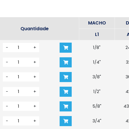
MACHO
D
Quantidade
L1
-
+
1/8"
2
-
+
1/4"
3
-
+
3/8"
3
-
+
1/2"
4
-
+
5/8"
43
-
+
3/4"
4