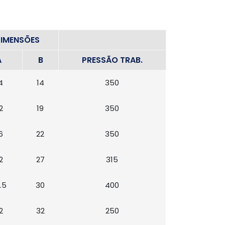
IMENSÕES
A
B
PRESSÃO TRAB.
4
14
350
2
19
350
6
22
350
2
27
315
.5
30
400
2
32
250