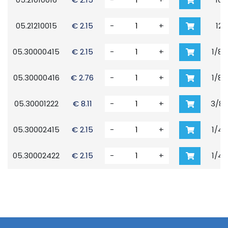
05.21210015
€ 2.15
-
+
12x
05.30000415
€ 2.15
-
+
1/8"
05.30000416
€ 2.76
-
+
1/8"
05.30001222
€ 8.11
-
+
3/8"
05.30002415
€ 2.15
-
+
1/4"
05.30002422
€ 2.15
-
+
1/4"