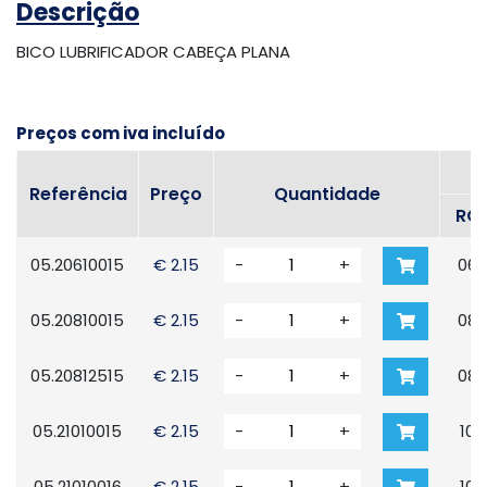
Descrição
BICO LUBRIFICADOR CABEÇA PLANA
Preços com iva incluído
Referência
Preço
Quantidade
RO
05.20610015
€ 2.15
-
+
06x
05.20810015
€ 2.15
-
+
08x
05.20812515
€ 2.15
-
+
08x
05.21010015
€ 2.15
-
+
10x
05.21010016
€ 2.15
-
+
10x