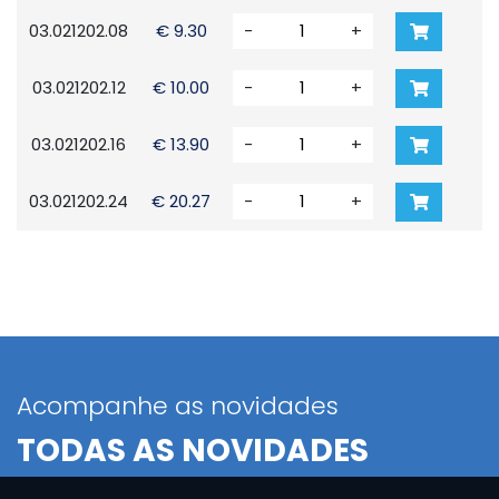
03.021202.08
€ 9.30
-
+
D.
03.021202.12
€ 10.00
-
+
D.
03.021202.16
€ 13.90
-
+
D
03.021202.24
€ 20.27
-
+
D
Acompanhe as novidades
TODAS AS NOVIDADES