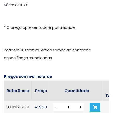
Série: GHILUX
* O preço apresentado é por unidade.
Imagem ilustrativa. Artigo fornecido conforme
especificações indicadas.
Preços com iva incluído
Referência
Preço
Quantidade
TA
03.021202.04
€ 9.50
-
+
D.