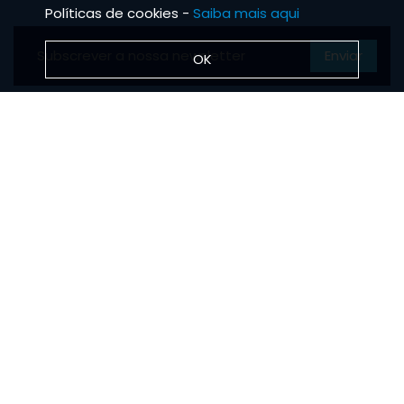
Políticas de cookies -
Saiba mais aqui
Enviar
OK
Pode cancelar a subscrição a qualquer momento. Para tal, envie-nos um
email através da página "Contactos".
BRS TUBO
Notícias
Missão, Visão e Valores
Protocolo de estágios
INFORMAÇÕES
Condições de comercialização