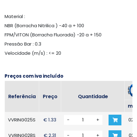
Material :
NBR (Borracha Nitrilica ) -40 a + 100
FPM/VITON (Borracha Fluorada) -20 a + 150
Pressão Bar : 0.3
Velocidade (m/s) : <= 20
Preços com iva incluído
Referência
Preço
Quantidade
m
VVRING025S
€ 1.33
-
+
025
VVRING028S
€ 2.31
-
+
028