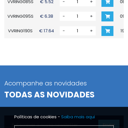
VVRING085S
€ 5.52
-
+
085
VVRING095S
€ 6.38
-
+
090
VVRING190S
€ 17.64
-
+
190
Acompanhe as novidades
TODAS AS NOVIDADES
Políticas de cookies -
Saiba mais aqui
Enviar