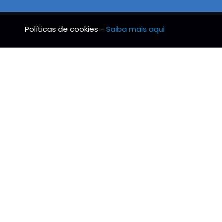
Políticas de cookies -
Saiba mais aqui
BRS TUBO
INFO
Notícias
Condi
Missão, Visão e Valores
Livro
Protocolo de estágios
Resolu