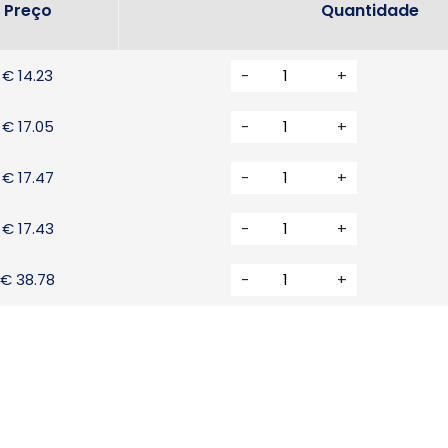
Preço
Quantidade
€ 14.23
-
+
€ 17.05
-
+
€ 17.47
-
+
€ 17.43
-
+
€ 38.78
-
+