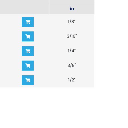
in
1/8"
3/16"
1/4"
3/8"
1/2"