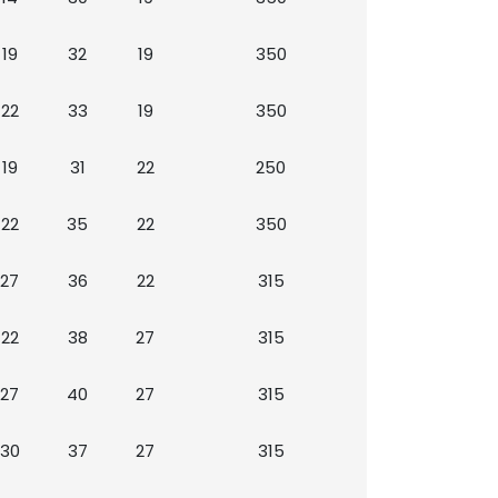
19
32
19
350
22
33
19
350
19
31
22
250
22
35
22
350
27
36
22
315
22
38
27
315
27
40
27
315
30
37
27
315