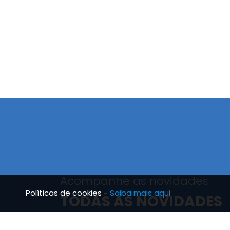
Acompanhe as novidades
Políticas de cookies -
Saiba mais aqui
TODAS AS NOVIDADES