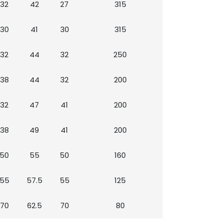
32
42
27
315
30
41
30
315
32
44
32
250
38
44
32
200
32
47
41
200
38
49
41
200
50
55
50
160
55
57.5
55
125
70
62.5
70
80