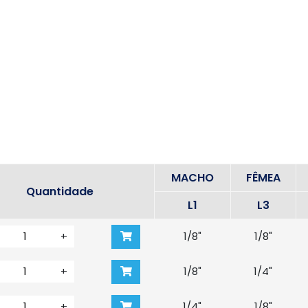
MACHO
FÊMEA
Quantidade
L1
L3
+
1/8"
1/8"
+
1/8"
1/4"
+
1/4"
1/8"