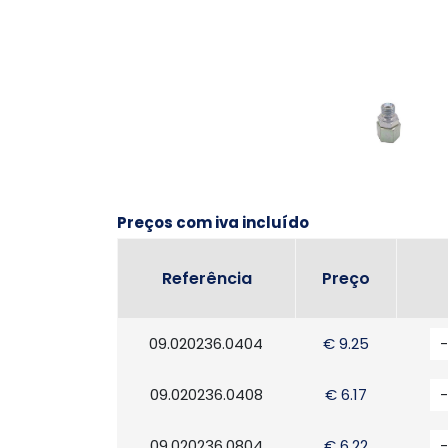
Preços com iva incluído
Referência
Preço
09.020236.0404
€ 9.25
-
09.020236.0408
€ 6.17
-
09.020236.0804
€ 6.22
-