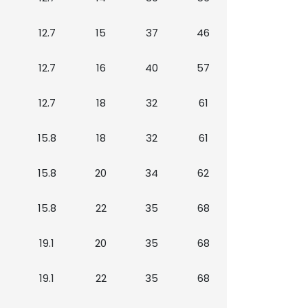
12.7
15
37
46
12.7
16
40
57
12.7
18
32
61
15.8
18
32
61
15.8
20
34
62
15.8
22
35
68
19.1
20
35
68
19.1
22
35
68