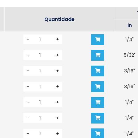
Quantidade
in
-
+
1/4"
-
+
5/32"
-
+
3/16"
-
+
3/16"
-
+
1/4"
-
+
1/4"
-
+
1/4"