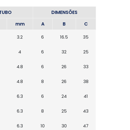
TUBO
DIMENSÕES
mm
A
B
C
3.2
6
16.5
35
4
6
32
25
4.8
6
26
33
4.8
8
26
38
6.3
6
24
41
6.3
8
25
43
6.3
10
30
47