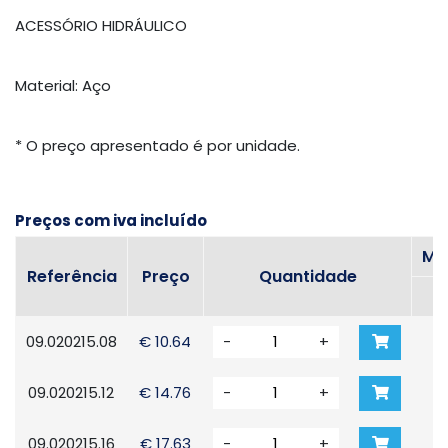
ACESSÓRIO HIDRÁULICO
Material: Aço
* O preço apresentado é por unidade.
Preços com iva incluído
MA
Referência
Preço
Quantidade
09.020215.08
€ 10.64
-
+
1
09.020215.12
€ 14.76
-
+
3
09.020215.16
€ 17.63
-
+