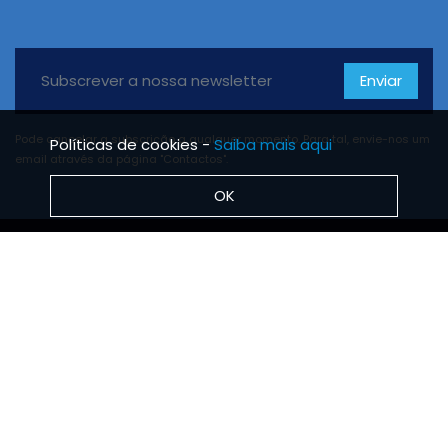
Enviar
Pode cancelar a subscrição a qualquer momento. Para tal, envie-nos um
Políticas de cookies -
Saiba mais aqui
email através da página "Contactos".
OK
BRS TUBO
Notícias
Missão, Visão e Valores
Protocolo de estágios
INFORMAÇÕES