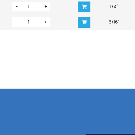
-
+
1/4"
-
+
5/16"