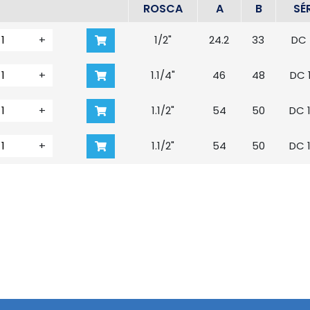
ROSCA
A
B
SÉR
+
1/2"
24.2
33
DC 
+
1.1/4"
46
48
DC 
+
1.1/2"
54
50
DC 
+
1.1/2"
54
50
DC 