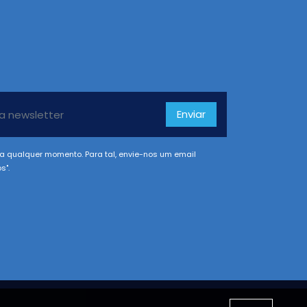
Enviar
a qualquer momento. Para tal, envie-nos um email
s".