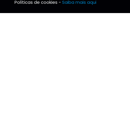
Políticas de cookies -
Saiba mais aqui
BRS TUBO
INFO
Notícias
Condi
Missão, Visão e Valores
Livro
Protocolo de estágios
Resolu