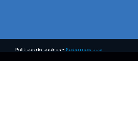
Políticas de cookies -
Saiba mais aqui
BRS TUBO
INFO
Notícias
Condi
Missão, Visão e Valores
Livro
Protocolo de estágios
Resolu