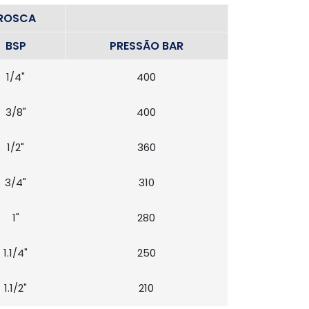
ROSCA
BSP
PRESSÃO BAR
1/4"
400
3/8"
400
1/2"
360
3/4"
310
1"
280
1.1/4"
250
1.1/2"
210