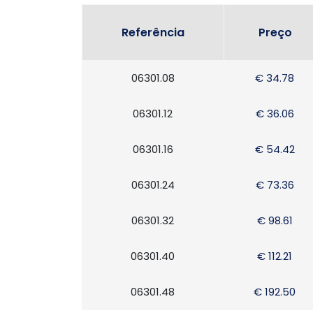
Referência
Preço
06301.08
€ 34.78
06301.12
€ 36.06
06301.16
€ 54.42
06301.24
€ 73.36
06301.32
€ 98.61
06301.40
€ 112.21
06301.48
€ 192.50