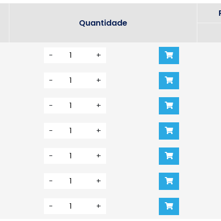
Quantidade
-
+
-
+
-
+
-
+
-
+
-
+
-
+