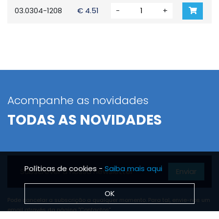
03.0304-1208
€ 4.51
-
+
Acompanhe as novidades
TODAS AS NOVIDADES
Políticas de cookies -
Saiba mais aqui
Enviar
OK
Pode cancelar a subscrição a qualquer momento. Para tal, envie-nos um
email através da página "Contactos".