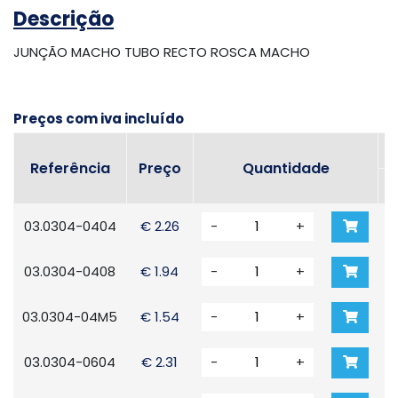
Descrição
JUNÇÃO MACHO TUBO RECTO ROSCA MACHO
Preços com iva incluído
T
Referência
Preço
Quantidade
03.0304-0404
€ 2.26
-
+
03.0304-0408
€ 1.94
-
+
03.0304-04M5
€ 1.54
-
+
03.0304-0604
€ 2.31
-
+