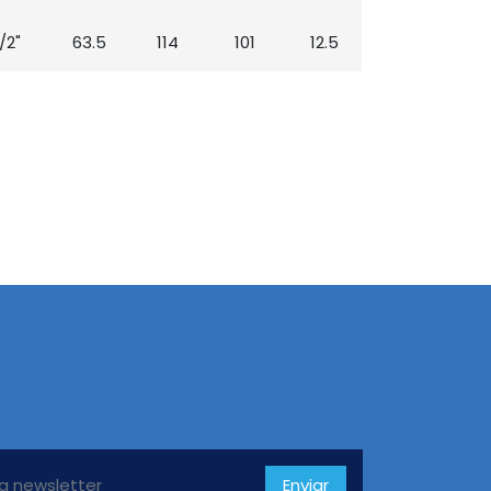
1/2"
63.5
114
101
12.5
Enviar