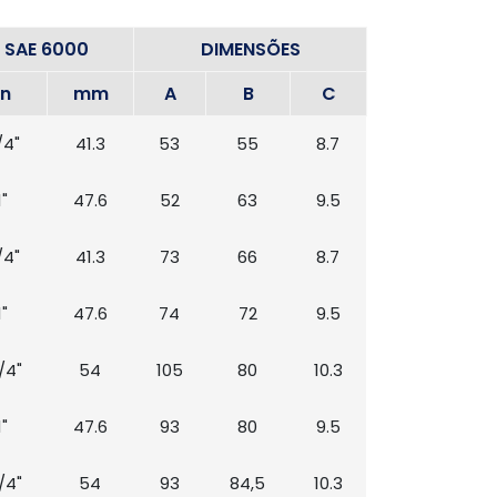
SAE 6000
DIMENSÕES
in
mm
A
B
C
/4"
41.3
53
55
8.7
1"
47.6
52
63
9.5
/4"
41.3
73
66
8.7
1"
47.6
74
72
9.5
1/4"
54
105
80
10.3
1"
47.6
93
80
9.5
1/4"
54
93
84,5
10.3