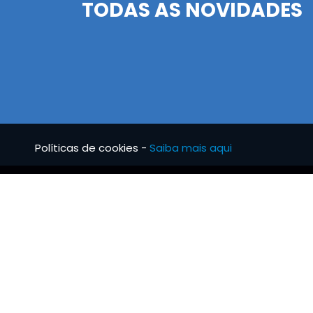
TODAS AS NOVIDADES
Políticas de cookies -
Saiba mais aqui
BRS TUBO
INFO
Notícias
Condi