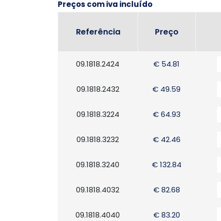
Preços com iva incluído
Referência
Preço
09.1818.2424
€ 54.81
09.1818.2432
€ 49.59
09.1818.3224
€ 64.93
09.1818.3232
€ 42.46
09.1818.3240
€ 132.84
09.1818.4032
€ 82.68
09.1818.4040
€ 83.20