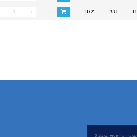
-
+
1.1/2"
38.1
1.