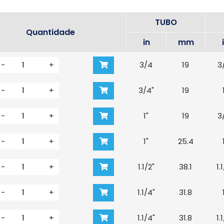
TUBO
Quantidade
in
mm
-
+
3/4
19
3
-
+
3/4"
19
-
+
1"
19
3
-
+
1"
25.4
-
+
1.1/2"
38.1
1.
-
+
1.1/4"
31.8
-
+
1.1/4"
31.8
1.