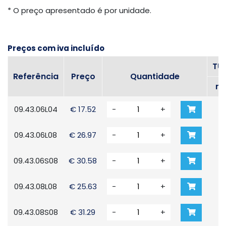
* O preço apresentado é por unidade.
Preços com iva incluído
TU
Referência
Preço
Quantidade
m
09.43.06L04
€ 17.52
-
+
6
09.43.06L08
€ 26.97
-
+
6
09.43.06S08
€ 30.58
-
+
6
09.43.08L08
€ 25.63
-
+
8
09.43.08S08
€ 31.29
-
+
8