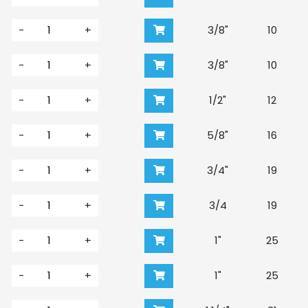
-
+
3/8"
10
-
+
3/8"
10
-
+
1/2"
12
-
+
5/8"
16
-
+
3/4"
19
-
+
3/4
19
-
+
1"
25
-
+
1"
25