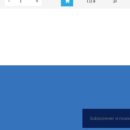
-
+
1.1/4"
31