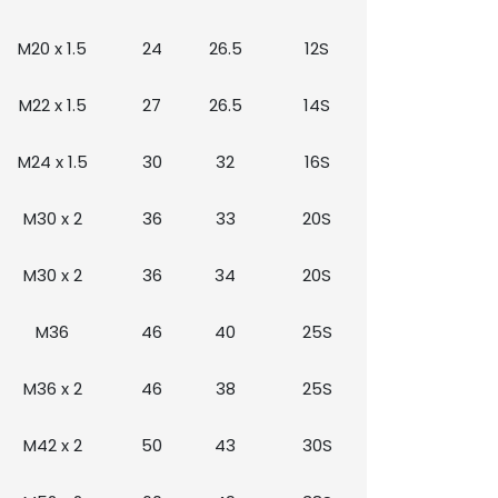
M20 x 1.5
24
26.5
12S
M22 x 1.5
27
26.5
14S
M24 x 1.5
30
32
16S
M30 x 2
36
33
20S
M30 x 2
36
34
20S
M36
46
40
25S
M36 x 2
46
38
25S
M42 x 2
50
43
30S