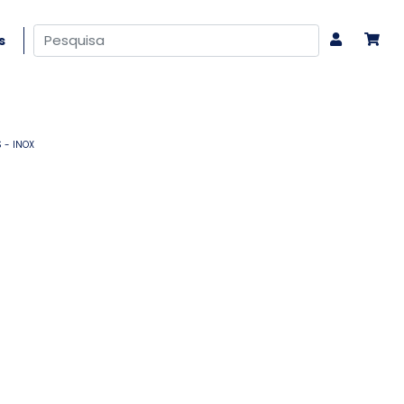
s
S - INOX