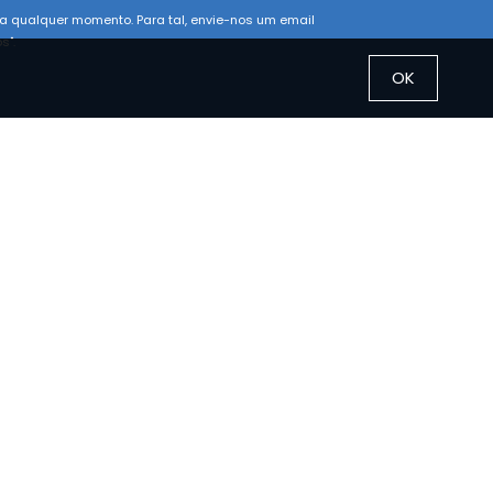
a qualquer momento. Para tal, envie-nos um email
s".
OK
Morada
(+351)258 106 135
(+351) 914 377 784