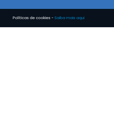
Políticas de cookies -
Saiba mais aqui
BRS TUBO
INFO
Notícias
Condi
Missão, Visão e Valores
Livro