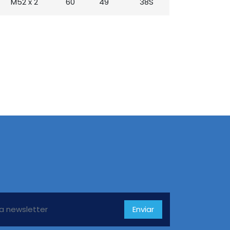
M52 x 2
60
49
38S
Enviar