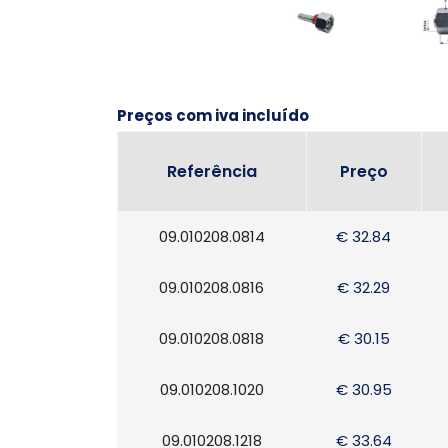
Preços com iva incluído
Referência
Preço
09.010208.0814
€ 32.84
09.010208.0816
€ 32.29
09.010208.0818
€ 30.15
09.010208.1020
€ 30.95
09.010208.1218
€ 33.64