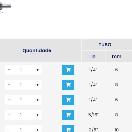
TUBO
Quantidade
in
mm
-
+
1/4"
6
-
+
1/4"
8
-
+
1/4"
6
-
+
5/16"
8
-
+
3/8"
10