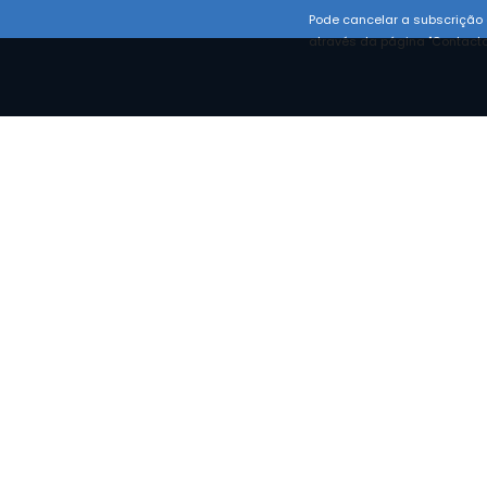
Pode cancelar a subscrição 
através da página "Contacto
RMAÇÕES
ções de comercialização
 de reclamações