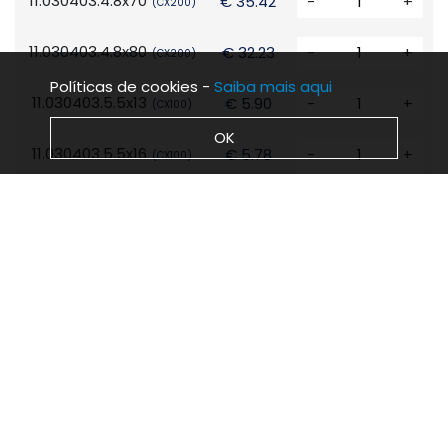
11.030403.4.8x70
€ 35.42
-
+
(CX200)
11.030403.4.8x80
€ 32.23
-
+
(CX200)
Políticas de cookies -
Saiba mais aqui
11.030403.5.5x13
€ 5.90
-
+
(CX100)
OK
11.030403.5.5x16
€ 5.78
-
+
(CX100)
11.030403.5.5x19
€ 6.52
-
+
(CX100)
11.030403.5.5x22
€ 7.26
-
+
(CX100)
11.030403.5.5x25
€ 38.75
-
+
(CX500)
11.030403.5.5x32
€ 46.13
-
+
(CX500)
11.030403.5.5x38
€ 52.28
-
+
(CX500)