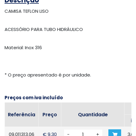
Descrição
CAMISA TEFLON LISO
ACESSÓRIO PARA TUBO HIDRÁULICO
Material: Inox 316
* O preço apresentado é por unidade.
Preços com iva incluído
Referência
Preço
Quantidade
in
09.011313.06
€ 9.30
-
+
3/16