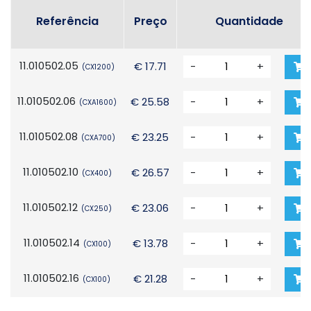
Referência
Preço
Quantidade
11.010502.05
€ 17.71
-
+
(CX1200)
11.010502.06
€ 25.58
-
+
(CXA1600)
11.010502.08
€ 23.25
-
+
(CXA700)
11.010502.10
€ 26.57
-
+
(CX400)
11.010502.12
€ 23.06
-
+
(CX250)
11.010502.14
€ 13.78
-
+
(CX100)
11.010502.16
€ 21.28
-
+
(CX100)