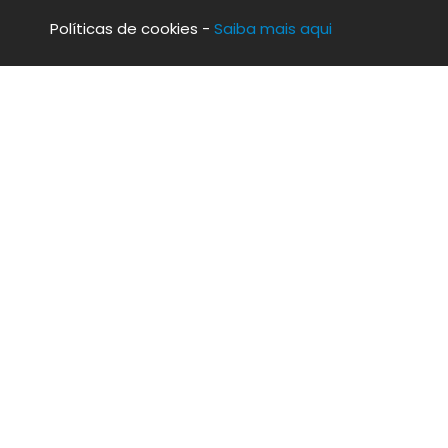
Políticas de cookies -
Saiba mais aqui
Acompanhe as novidades
TODAS AS NOVIDADES